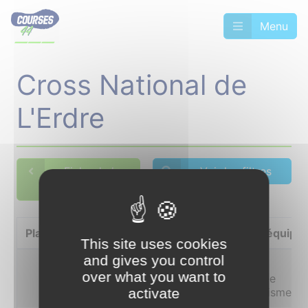
Menu
Cross National de
L'Erdre
Fiche de la
Voir les filtres
compétition
Place
Nom
Prénom
Club/équipe
This site uses cookies
and gives you control
1
GUERIN
Ewen
Ouest
over what you want to
Vendee
activate
Athletisme*