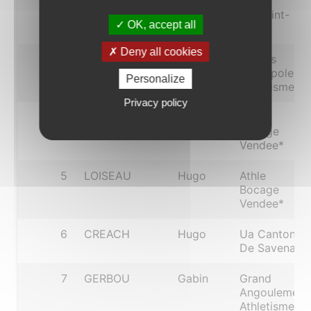
2
HAMON
Noa
Cjf Saint-
OK, accept all
Malo
Deny all cookies
3
MARTIN
Teo
Nantes
Metropole
Personalize
Athletisme*
Privacy policy
4
BRIZARD
Louis
Athle
Bocage
Vendee*
5
LOISEAU
Hugo
Athle
Bocage
Vendee*
6
CREACH
Hugo
Ua Canton
De Savenay
7
GERBOU
Gabin
Grand
Angouleme
Athletisme