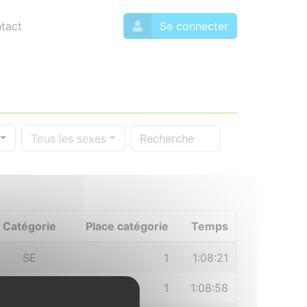
tact
Se connecter
Tous les sexes
Catégorie
Place catégorie
Temps
SE
1
1:08:21
M0
1
1:08:58