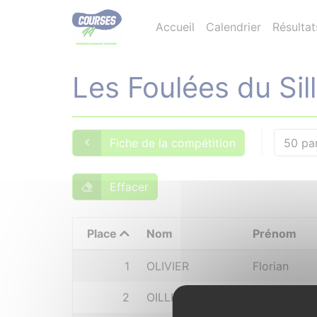
Accueil
Calendrier
Résultat
Les Foulées du Sil
Fiche de la compétition
50 pa
Effacer
Place
Nom
Prénom
1
OLIVIER
Florian
2
OILLIC
Francois