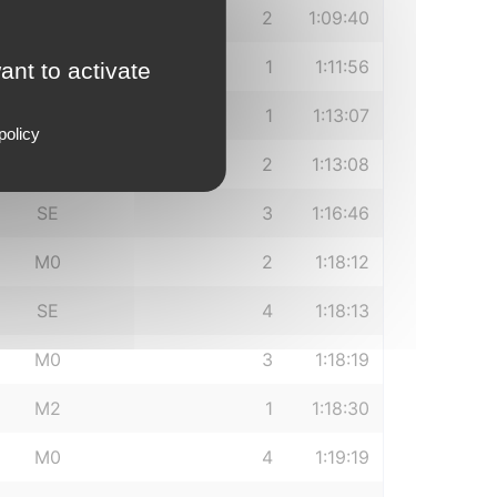
SE
2
1:09:40
M1
1
1:11:56
ant to activate
M3
1
1:13:07
policy
M1
2
1:13:08
SE
3
1:16:46
M0
2
1:18:12
SE
4
1:18:13
M0
3
1:18:19
M2
1
1:18:30
M0
4
1:19:19