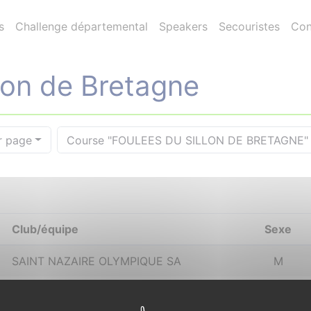
s
Challenge départemental
Speakers
Secouristes
Con
lon de Bretagne
r page
Course "FOULEES DU SILLON DE BRETAGNE"
Club/équipe
Sexe
SAINT NAZAIRE OLYMPIQUE SA
M
S/L COTE DE JADE ATHLETIC CLUB
M