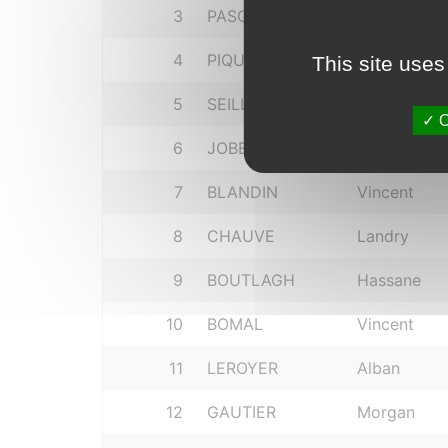
3
PASGRIMAUD
Yael
4
PIQUET
Guillaume
This site uses
5
SEILLER
Gregory
O
6
JOBERT
Pascal
7
BLANDIN
Vincent
8
CHAUVE
Landry
9
BOUTLAGH
Hassane
10
BOMAL
Vincent
11
LEROYER
Alban
12
GAUTIER
Morgan