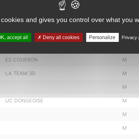
ENTENTE NORD LOIRE 44
M
NANTES EC
M
 cookies and gives you control over what you w
SAINT NAZAIRE OLYMPIQUE SA
M
K, accept all
Deny all cookies
Personalize
Privacy 
SAINT NAZAIRE OLYMPIQUE SA
M
ES COUERON
M
LA TEAM 3D
M
M
UC DONGEOISE
M
M
M